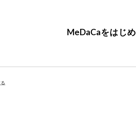
ip to main content
Skip to navigat
MeDaCaをはじ
する